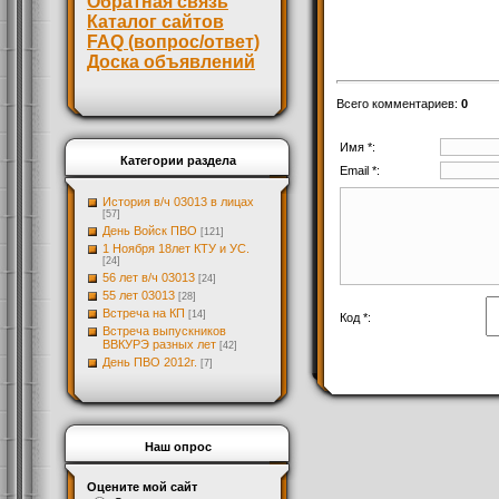
Обратная связь
Каталог сайтов
FAQ (вопрос/ответ)
Доска объявлений
Всего комментариев
:
0
Имя *:
Категории раздела
Email *:
История в/ч 03013 в лицах
[57]
День Войск ПВО
[121]
1 Ноября 18лет КТУ и УС.
[24]
56 лет в/ч 03013
[24]
55 лет 03013
[28]
Встреча на КП
[14]
Код *:
Встреча выпускников
ВВКУРЭ разных лет
[42]
День ПВО 2012г.
[7]
Наш опрос
Оцените мой сайт