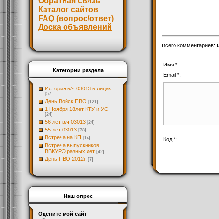
Обратная связь
Каталог сайтов
FAQ (вопрос/ответ)
Доска объявлений
Всего комментариев
:
Имя *:
Категории раздела
Email *:
История в/ч 03013 в лицах
[57]
День Войск ПВО
[121]
1 Ноября 18лет КТУ и УС.
[24]
56 лет в/ч 03013
[24]
55 лет 03013
[28]
Встреча на КП
[14]
Код *:
Встреча выпускников
ВВКУРЭ разных лет
[42]
День ПВО 2012г.
[7]
Наш опрос
Оцените мой сайт