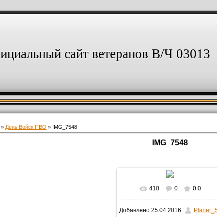
ициальный сайт ветеранов В/Ч 03013
»
День Войск ПВО
» IMG_7548
IMG_7548
410
0
0.0
В реальном размере
Добавлено
25.04.2016
Planer_
1024x683
/ 176.8Kb