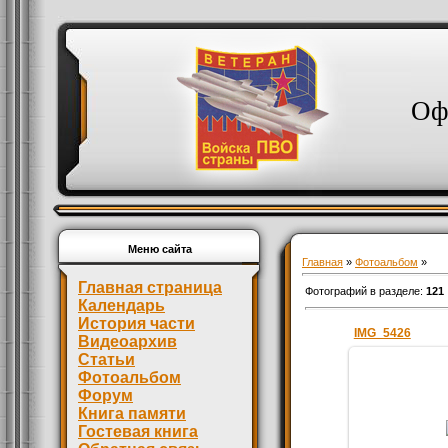
Оф
Меню сайта
Главная
»
Фотоальбом
»
Главная страница
Фотографий в разделе
:
121
Календарь
История части
IMG_5426
Видеоархив
Статьи
Фотоальбом
Форум
01.0
Книга памяти
Гостевая книга
День войск П