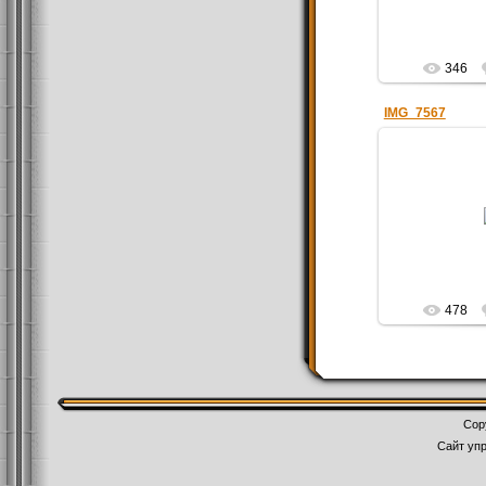
346
IMG_7567
25.0
9 апре
Pl
478
Cop
Сайт уп