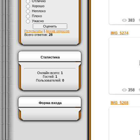
Pl
Отлично
Хорошо
Неплохо
Плохо
383
Ужасно
Результаты
|
Архив опросов
IMG_5274
Всего ответов:
28
01.0
Статистика
День части
Pl
Онлайн всего:
1
Гостей:
1
Пользователей:
0
358
IMG_5268
Форма входа
01.0
День части
Pl