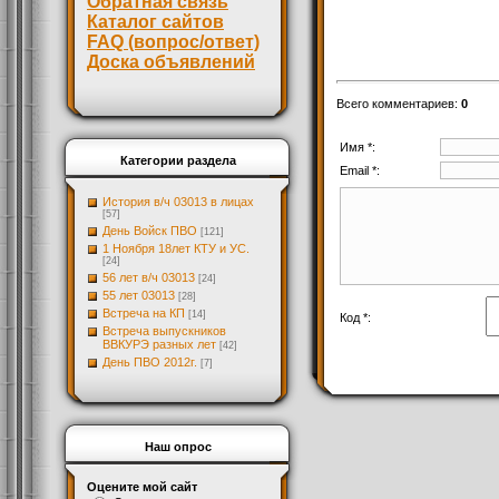
Обратная связь
Каталог сайтов
FAQ (вопрос/ответ)
Доска объявлений
Всего комментариев
:
0
Имя *:
Категории раздела
Email *:
История в/ч 03013 в лицах
[57]
День Войск ПВО
[121]
1 Ноября 18лет КТУ и УС.
[24]
56 лет в/ч 03013
[24]
55 лет 03013
[28]
Встреча на КП
[14]
Код *:
Встреча выпускников
ВВКУРЭ разных лет
[42]
День ПВО 2012г.
[7]
Наш опрос
Оцените мой сайт