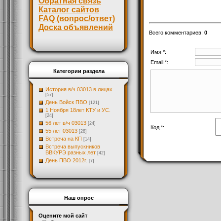
Обратная связь
Каталог сайтов
FAQ (вопрос/ответ)
Доска объявлений
Всего комментариев
:
0
Имя *:
Email *:
Категории раздела
История в/ч 03013 в лицах
[57]
День Войск ПВО
[121]
1 Ноября 18лет КТУ и УС.
[24]
56 лет в/ч 03013
[24]
Код *:
55 лет 03013
[28]
Встреча на КП
[14]
Встреча выпускников
ВВКУРЭ разных лет
[42]
День ПВО 2012г.
[7]
Наш опрос
Оцените мой сайт