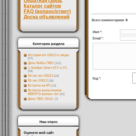
Обратная связь
Каталог сайтов
FAQ (вопрос/ответ)
Доска объявлений
Всего комментариев
:
0
Имя *:
Email *:
Категории раздела
История в/ч 03013 в лицах
[57]
День Войск ПВО
[121]
1 Ноября 18лет КТУ и УС.
[24]
56 лет в/ч 03013
[24]
Код *:
55 лет 03013
[28]
Встреча на КП
[14]
Встреча выпускников
ВВКУРЭ разных лет
[42]
День ПВО 2012г.
[7]
Наш опрос
Оцените мой сайт