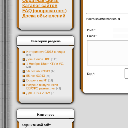
Обратная связь
Каталог сайтов
FAQ (вопрос/ответ)
Доска объявлений
Всего комментариев
:
0
Имя *:
Email *:
Категории раздела
История в/ч 03013 в лицах
[57]
День Войск ПВО
[121]
1 Ноября 18лет КТУ и УС.
[24]
56 лет в/ч 03013
[24]
Код *:
55 лет 03013
[28]
Встреча на КП
[14]
Встреча выпускников
ВВКУРЭ разных лет
[42]
День ПВО 2012г.
[7]
Наш опрос
Оцените мой сайт