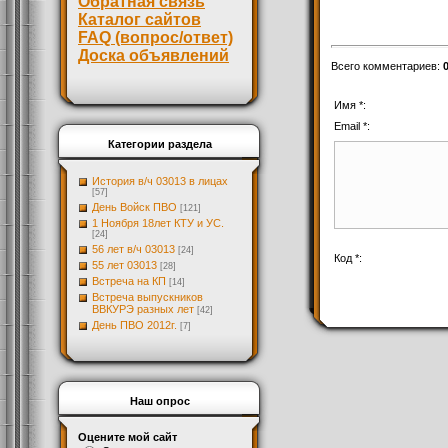
Обратная связь
Каталог сайтов
FAQ (вопрос/ответ)
Доска объявлений
Всего комментариев
:
Имя *:
Email *:
Категории раздела
История в/ч 03013 в лицах
[57]
День Войск ПВО
[121]
1 Ноября 18лет КТУ и УС.
[24]
56 лет в/ч 03013
[24]
Код *:
55 лет 03013
[28]
Встреча на КП
[14]
Встреча выпускников
ВВКУРЭ разных лет
[42]
День ПВО 2012г.
[7]
Наш опрос
Оцените мой сайт