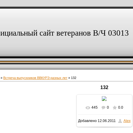
ициальный сайт ветеранов В/Ч 03013
»
Встреча выпускников ВВКУРЭ разных лет
» 132
132
445
0
0.0
В реальном размере
Добавлено
12.06.2011
Alex
1600x1200
/ 286.3Kb