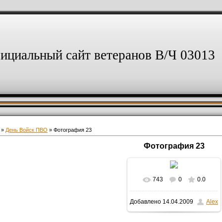
ициальный сайт ветеранов В/Ч 03013
»
День Войск ПВО
» Фотография 23
Фотография 23
743
0
0.0
В реальном размере
Добавлено
14.04.2009
Alex
3072x2304
/ 245.3Kb