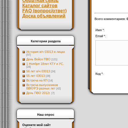
Обратная связь
Каталог сайтов
FAQ (вопрос/ответ)
Доска объявлений
Всего комментариев
:
Имя *:
Email *:
Категории раздела
История в/ч 03013 в лицах
[57]
День Войск ПВО
[121]
1 Ноября 18лет КТУ и УС.
[24]
56 лет в/ч 03013
[24]
Код *:
55 лет 03013
[28]
Встреча на КП
[14]
Встреча выпускников
ВВКУРЭ разных лет
[42]
День ПВО 2012г.
[7]
Наш опрос
Оцените мой сайт