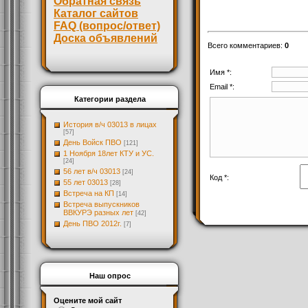
Обратная связь
Каталог сайтов
FAQ (вопрос/ответ)
Доска объявлений
Всего комментариев
:
0
Имя *:
Email *:
Категории раздела
История в/ч 03013 в лицах
[57]
День Войск ПВО
[121]
1 Ноября 18лет КТУ и УС.
[24]
56 лет в/ч 03013
[24]
Код *:
55 лет 03013
[28]
Встреча на КП
[14]
Встреча выпускников
ВВКУРЭ разных лет
[42]
День ПВО 2012г.
[7]
Наш опрос
Оцените мой сайт