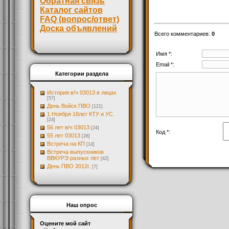
Обратная связь
Каталог сайтов
FAQ (вопрос/ответ)
Доска объявлений
Всего комментариев
:
0
Имя *:
Email *:
Категории раздела
История в/ч 03013 в лицах
[57]
День Войск ПВО
[121]
1 Ноября 18лет КТУ и УС.
[24]
56 лет в/ч 03013
[24]
Код *:
55 лет 03013
[28]
Встреча на КП
[14]
Встреча выпускников
ВВКУРЭ разных лет
[42]
День ПВО 2012г.
[7]
Наш опрос
Оцените мой сайт