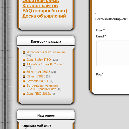
Обратная связь
Каталог сайтов
FAQ (вопрос/ответ)
Доска объявлений
Всего комментариев
:
Имя *:
Email *:
Категории раздела
История в/ч 03013 в лицах
[57]
День Войск ПВО
[121]
1 Ноября 18лет КТУ и УС.
[24]
56 лет в/ч 03013
[24]
Код *:
55 лет 03013
[28]
Встреча на КП
[14]
Встреча выпускников
ВВКУРЭ разных лет
[42]
День ПВО 2012г.
[7]
Наш опрос
Оцените мой сайт