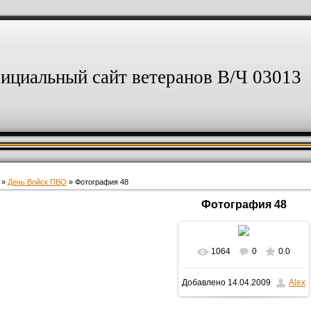
ициальный сайт ветеранов В/Ч 03013
»
День Войск ПВО
» Фотография 48
Фотография 48
1064
0
0.0
В реальном размере
Добавлено
14.04.2009
Alex
3072x2304
/ 176.6Kb