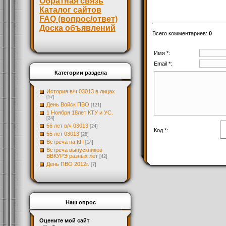
Обратная связь
Каталог сайтов
FAQ (вопрос/ответ)
Доска объявлений
Всего комментариев
:
0
Имя *:
Email *:
Категории раздела
История в/ч 03013 в лицах
[57]
День Войск ПВО
[121]
1 Ноября 18лет КТУ и УС.
[24]
56 лет в/ч 03013
[24]
Код *:
55 лет 03013
[28]
Встреча на КП
[14]
Встреча выпускников
ВВКУРЭ разных лет
[42]
День ПВО 2012г.
[7]
Наш опрос
Оцените мой сайт