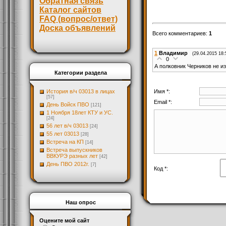
Обратная связь
Каталог сайтов
FAQ (вопрос/ответ)
Доска объявлений
Всего комментариев
:
1
1
Владимир
(29.04.2015 18:
0
А полковник Черников не и
Категории раздела
Имя *:
История в/ч 03013 в лицах
[57]
Email *:
День Войск ПВО
[121]
1 Ноября 18лет КТУ и УС.
[24]
56 лет в/ч 03013
[24]
55 лет 03013
[28]
Встреча на КП
[14]
Встреча выпускников
ВВКУРЭ разных лет
[42]
День ПВО 2012г.
[7]
Код *:
Наш опрос
Оцените мой сайт