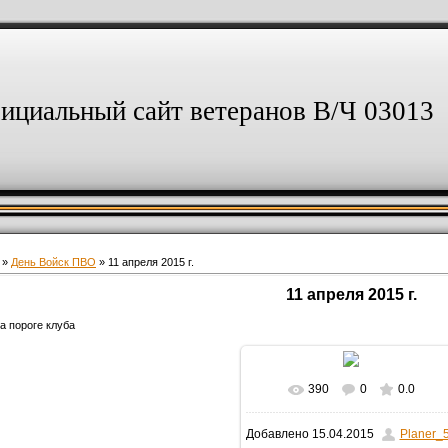
ициальный сайт ветеранов В/Ч 03013
»
День Войск ПВО
» 11 апреля 2015 г.
11 апреля 2015 г.
а пороге клуба
390
0
0.0
В реальном размере
Добавлено
15.04.2015
Planer_
1024x683
/ 143.4Kb