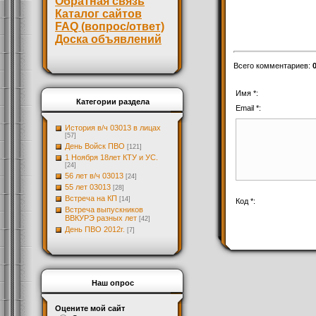
Обратная связь
Каталог сайтов
FAQ (вопрос/ответ)
Доска объявлений
Всего комментариев
:
Имя *:
Категории раздела
Email *:
История в/ч 03013 в лицах
[57]
День Войск ПВО
[121]
1 Ноября 18лет КТУ и УС.
[24]
56 лет в/ч 03013
[24]
55 лет 03013
[28]
Встреча на КП
[14]
Код *:
Встреча выпускников
ВВКУРЭ разных лет
[42]
День ПВО 2012г.
[7]
Наш опрос
Оцените мой сайт