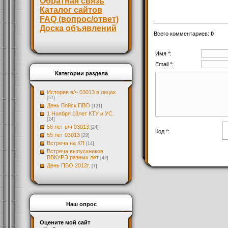
Обратная связь
Каталог сайтов
FAQ (вопрос/ответ)
Доска объявлений
Всего комментариев
:
0
Имя *:
Email *:
Категории раздела
История в/ч 03013 в лицах
[57]
День Войск ПВО
[121]
1 Ноября 18лет КТУ и УС.
[24]
56 лет в/ч 03013
[24]
Код *:
55 лет 03013
[28]
Встреча на КП
[14]
Встреча выпускников
ВВКУРЭ разных лет
[42]
День ПВО 2012г.
[7]
Наш опрос
Оцените мой сайт