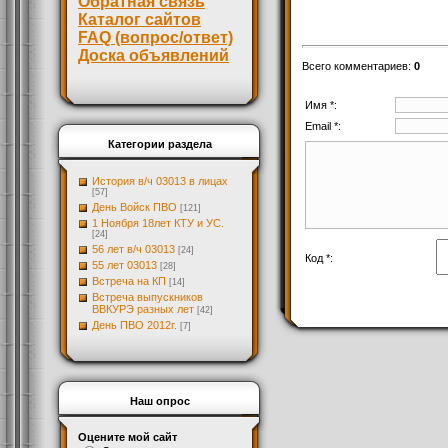
Обратная связь
Каталог сайтов
FAQ (вопрос/ответ)
Доска объявлений
Всего комментариев
:
0
Имя *:
Email *:
Категории раздела
История в/ч 03013 в лицах
[57]
День Войск ПВО
[121]
1 Ноября 18лет КТУ и УС.
[24]
56 лет в/ч 03013
[24]
Код *:
55 лет 03013
[28]
Встреча на КП
[14]
Встреча выпускников
ВВКУРЭ разных лет
[42]
День ПВО 2012г.
[7]
Наш опрос
Оцените мой сайт