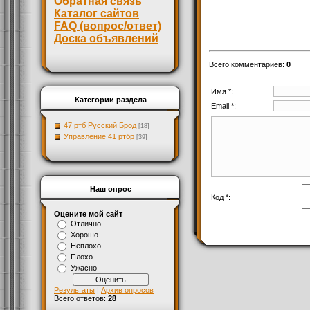
Обратная связь
Каталог сайтов
FAQ (вопрос/ответ)
Доска объявлений
Всего комментариев
:
0
Имя *:
Категории раздела
Email *:
47 ртб Русский Брод
[18]
Управление 41 ртбр
[39]
Наш опрос
Код *:
Оцените мой сайт
Отлично
Хорошо
Неплохо
Плохо
Ужасно
Результаты
|
Архив опросов
Всего ответов:
28