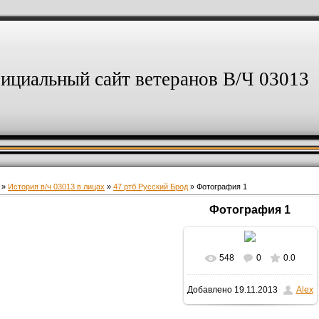
ициальный сайт ветеранов В/Ч 03013
»
История в/ч 03013 в лицах
»
47 ртб Русский Брод
» Фотография 1
Фотография 1
548
0
0.0
В реальном размере
Добавлено
19.11.2013
Alex
640x431
/ 126.2Kb