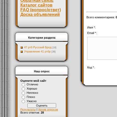
Обратная связь
Каталог сайтов
FAQ (вопрос/ответ)
Доска объявлений
Всего комментариев
:
Имя *:
Email *:
Категории раздела
47 ртб Русский Брод
[18]
Управление 41 ртбр
[39]
Код *:
Наш опрос
Оцените мой сайт
Отлично
Хорошо
Неплохо
Плохо
Ужасно
Результаты
|
Архив опросов
Всего ответов:
28