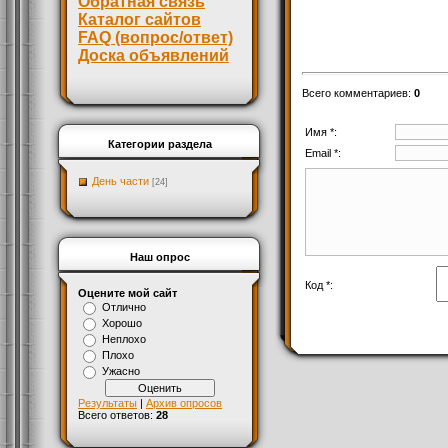
Обратная связь
Каталог сайтов
FAQ (вопрос/ответ)
Доска объявлений
Всего комментариев
:
0
Имя *:
Категории раздела
Email *:
День части
[24]
Наш опрос
Код *:
Оцените мой сайт
Отлично
Хорошо
Неплохо
Плохо
Ужасно
Результаты
|
Архив опросов
Всего ответов:
28