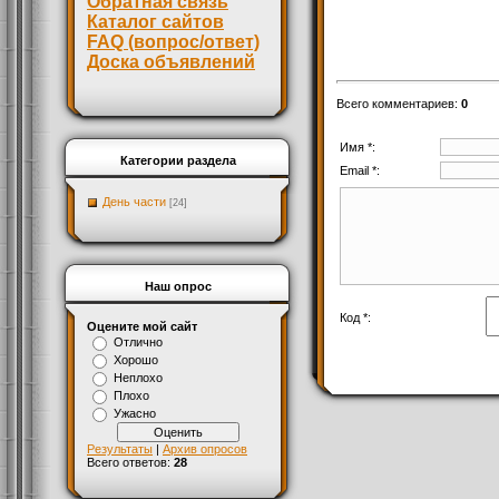
Обратная связь
Каталог сайтов
FAQ (вопрос/ответ)
Доска объявлений
Всего комментариев
:
0
Имя *:
Категории раздела
Email *:
День части
[24]
Наш опрос
Код *:
Оцените мой сайт
Отлично
Хорошо
Неплохо
Плохо
Ужасно
Результаты
|
Архив опросов
Всего ответов:
28