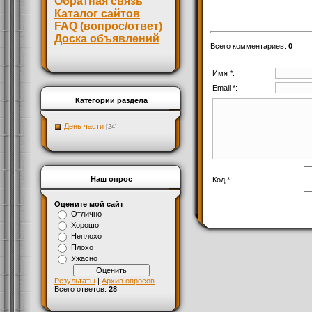
Обратная связь
Каталог сайтов
FAQ (вопрос/ответ)
Доска объявлений
Всего комментариев
:
0
Имя *:
Email *:
Категории раздела
День части
[24]
Наш опрос
Код *:
Оцените мой сайт
Отлично
Хорошо
Неплохо
Плохо
Ужасно
Результаты
|
Архив опросов
Всего ответов:
28