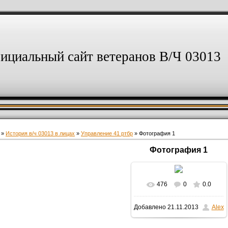
ициальный сайт ветеранов В/Ч 03013
»
История в/ч 03013 в лицах
»
Управление 41 ртбр
» Фотография 1
Фотография 1
476
0
0.0
В реальном размере
Добавлено
21.11.2013
Alex
480x640
/ 105.7Kb