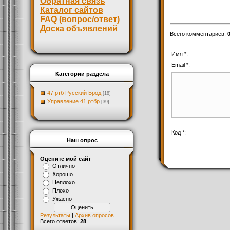
Обратная связь
Каталог сайтов
FAQ (вопрос/ответ)
Доска объявлений
Всего комментариев
:
Имя *:
Email *:
Категории раздела
47 ртб Русский Брод
[18]
Управление 41 ртбр
[39]
Код *:
Наш опрос
Оцените мой сайт
Отлично
Хорошо
Неплохо
Плохо
Ужасно
Результаты
|
Архив опросов
Всего ответов:
28